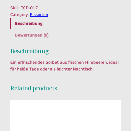
m
SKU:
ECD-017
b
Category:
Eissorten
e
Beschreibung
e
r
Bewertungen (0)
s
o
Beschreibung
r
b
Ein erfrischendes Sorbet aus frischen Himbeeren, ideal
e
für heiße Tage oder als leichter Nachtisch.
t
M
e
Related products
n
g
e