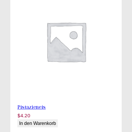
Pistazieneis
$
4.20
In den Warenkorb