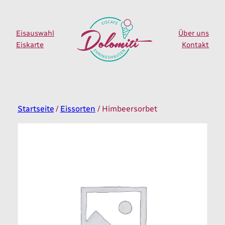
Zum
Inhalt
springen
Eisauswahl
Über uns
Eiskarte
Kontakt
Startseite
/
Eissorten
/ Himbeersorbet