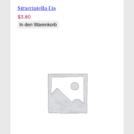
Stracciatella-Eis
$
3.80
In den Warenkorb